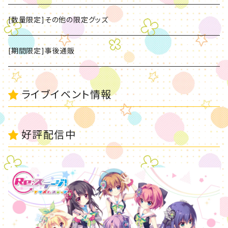
[数量限定]CD
[数量限定]その他の限定グッズ
[数量限定]グッズ
[期間限定]事後通販
ライブイベント情報
好評配信中