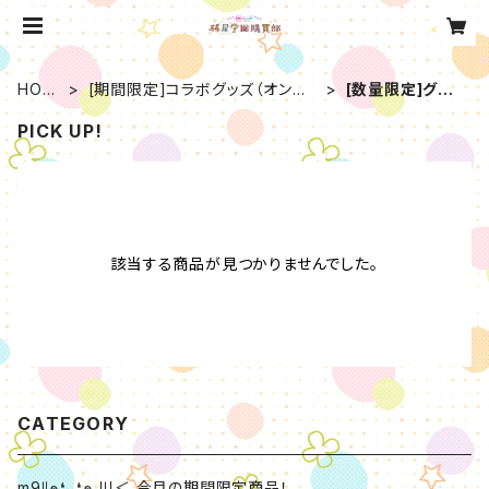
HOM
[期間限定]コラボグッズ（オンゲ
[数量限定]グッ
E
キ）
ズ
PICK UP!
該当する商品が見つかりませんでした。
CATEGORY
m9ﾘ๑❛ᴗ❛๑ 川＜ 今月の期間限定商品！