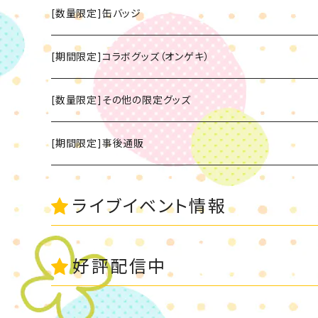
[数量限定]缶バッジ
[期間限定]コラボグッズ（オンゲキ）
[数量限定]CD
[数量限定]その他の限定グッズ
[数量限定]グッズ
[期間限定]事後通販
ライブイベント情報
好評配信中