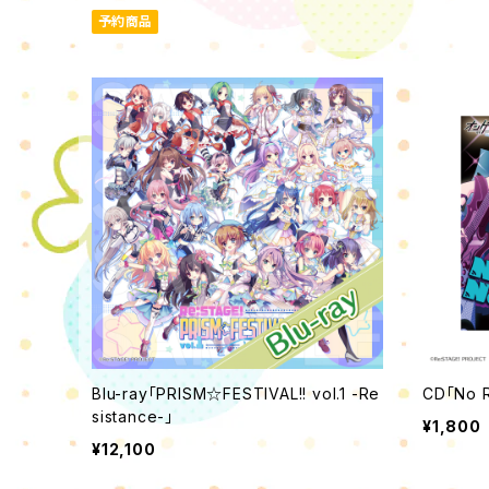
予約商品
Blu-ray「PRISM☆FESTIVAL!! vol.1 -Re
CD「No R
sistance-」
¥1,800
¥12,100