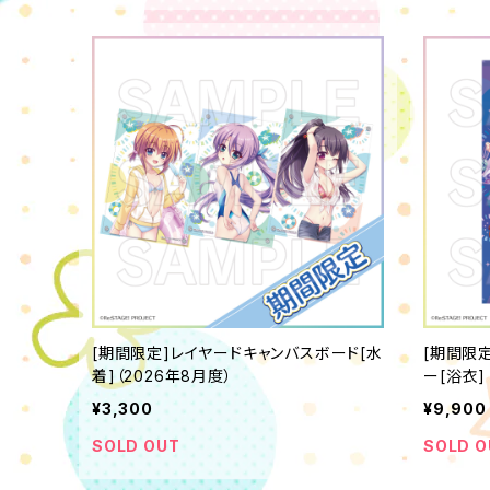
[期間限定]レイヤードキャンバスボード[水
[期間限
着]（2026年8月度）
ー[浴衣]
¥3,300
¥9,900
SOLD OUT
SOLD O