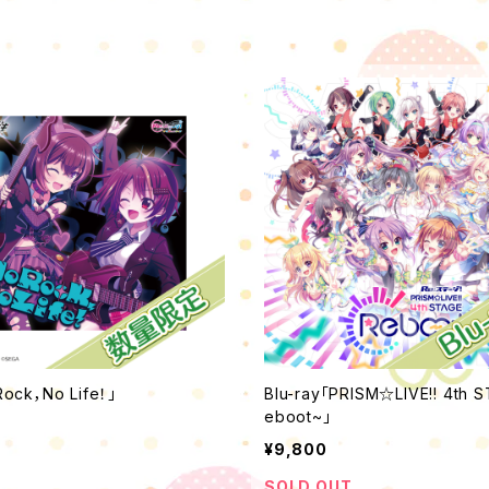
ock，No Life！」
Blu-ray「PRISM☆LIVE!! 4th 
eboot~」
¥9,800
SOLD OUT