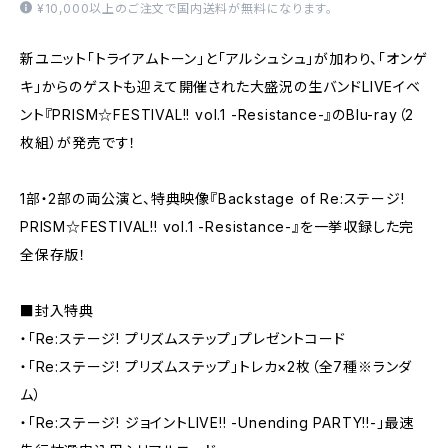
¥10,000以上のご注文で国内送料が無料になります。
新ユニット「トライアムトーン」と「アルシュシュ」が加わり、「オンゲ
キ」からのゲストも迎えて開催された大盛況の生バンドLIVEイベ
ント『PRISM☆FESTIVAL!! vol.1 -Resistance-』のBlu-ray（2
枚組）が発売です！
1部・2部の両公演と、特典映像『Backstage of Re:ステージ!
PRISM☆FESTIVAL!! vol.1 -Resistance-』を一挙収録した完
全保存版！
■封入特典
・「Re:ステージ! プリズムステップ」プレゼントコード
・「Re:ステージ! プリズムステップ」トレカ×2枚（全7種※ランダ
ム）
・「Re:ステージ! ジョイントLIVE!! -Unending PARTY!!-」最速