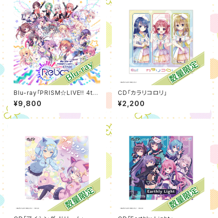
Blu-ray「PRISM☆LIVE!! 4th
CD「カラリコロリ」
STAGE ~Reboot~」
¥9,800
¥2,200