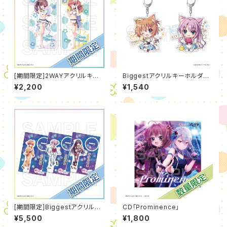
[期間限定]2WAYアクリルキー
Biggestアクリルキーホルダー
ホルダー[水着]（2026年7月
（猫SD※全26種）
¥2,200
¥1,540
度）
[期間限定]Biggestアクリルス
CD「Prominence」
タンド[浴衣]（2026年8月度）
¥5,500
¥1,800