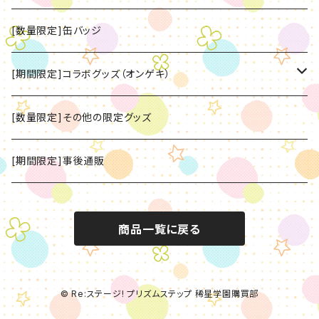
[数量限定]缶バッジ
[期間限定]コラボグッズ（オンゲキ）
[数量限定]CD
[数量限定]その他の限定グッズ
[数量限定]グッズ
[期間限定]事後通販
商品一覧に戻る
© Re:ステージ! プリズムステップ 稀星学園購買部