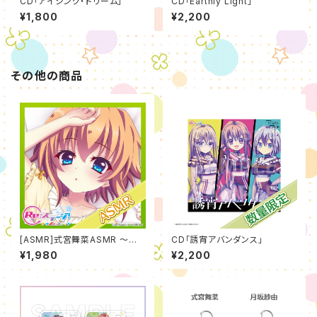
CD「アイシング・ドリーム」
CD「Earthly Light」
¥1,800
¥2,200
その他の商品
[ASMR]式宮舞菜ASMR ～夢
CD「誘宵アバンダンス」
からはじまる癒しの時間～【CV.
¥1,980
¥2,200
牧野天音】