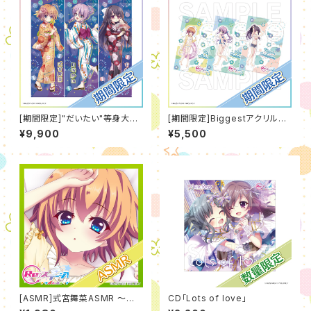
[期間限定]"だいたい"等身大タ
[期間限定]Biggestアクリルス
ペストリー[浴衣]（2026年8月
タンド[水着]（2026年8月度）
¥9,900
¥5,500
度）
[ASMR]式宮舞菜ASMR ～夢
CD「Lots of love」
からはじまる癒しの時間～【CV.