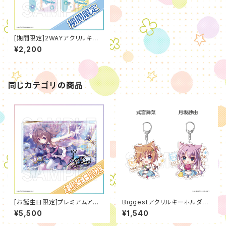
[期間限定]2WAYアクリルキー
ホルダー[水着]（2026年7月
¥2,200
度）
同じカテゴリの商品
[お誕生日限定]プレミアムアク
Biggestアクリルキーホルダー
リルブロック（碧音・那岐咲・チ
（猫SD※全26種）
¥5,500
¥1,540
エ）