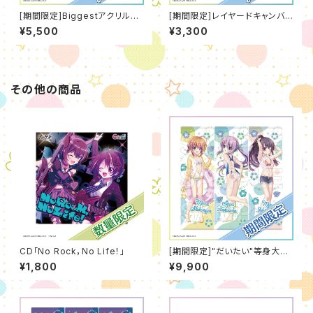
[期間限定]Biggestアクリルス
[期間限定]レイヤードキャンバス
タンド[浴衣]（2026年8月度）
ボード[浴衣]（2026年7月度）
¥5,500
¥3,300
その他の商品
CD「No Rock，No Life！」
[期間限定]"だいたい"等身大タ
ペストリー[水着]（2026年8月
¥1,800
¥9,900
度）