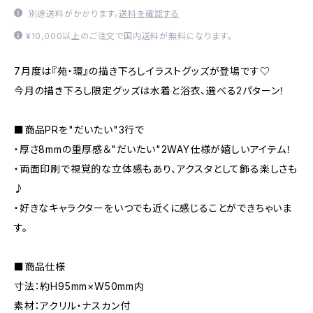
別途送料がかかります。
送料を確認する
¥10,000以上のご注文で国内送料が無料になります。
7月度は『苑・環』の描き下ろしイラストグッズが登場です♡
今月の描き下ろし限定グッズは水着と浴衣、選べる2パターン！
■商品PRを"だいたい"3行で
・厚さ8mmの重厚感＆"だいたい"2WAY仕様が嬉しいアイテム！
・両面印刷で視覚的な立体感もあり、アクスタとして飾る楽しさも
♪
・好きなキャラクターをいつでも近くに感じることができちゃいま
す。
■商品仕様
寸法：約H95mm×W50mm内
素材：アクリル・ナスカン付