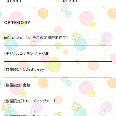
¥1,980
¥2,200
牧野天音】
CATEGORY
m9ﾘ๑❛ᴗ❛๑ 川＜ 今月の期間限定商品！
[デジタルコンテンツ]ASMR
[数量限定]CD&Blu-ray
[数量限定]書籍
[数量限定]トレーディングカード