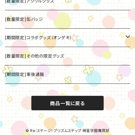
[数量限定]アクリルグッズ
[数量限定]缶バッジ
[期間限定]コラボグッズ（オンゲキ）
[数量限定]CD
[数量限定]その他の限定グッズ
[数量限定]グッズ
[期間限定]事後通販
商品一覧に戻る
© Re:ステージ! プリズムステップ 稀星学園購買部