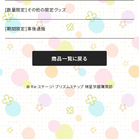
[数量限定]CD
[数量限定]その他の限定グッズ
[数量限定]グッズ
[期間限定]事後通販
商品一覧に戻る
© Re:ステージ! プリズムステップ 稀星学園購買部