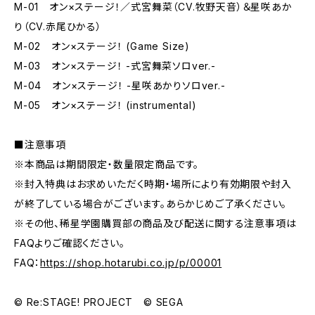
M-01 オン×ステージ！／式宮舞菜（CV.牧野天音）＆星咲あか
り（CV.赤尾ひかる）
M-02 オン×ステージ！ (Game Size)
M-03 オン×ステージ！ -式宮舞菜ソロver.-
M-04 オン×ステージ！ -星咲あかりソロver.-
M-05 オン×ステージ！ (instrumental)
■注意事項
※本商品は期間限定・数量限定商品です。
※封入特典はお求めいただく時期・場所により有効期限や封入
が終了している場合がございます。あらかじめご了承ください。
※その他、稀星学園購買部の商品及び配送に関する注意事項は
FAQよりご確認ください。
FAQ：
https://shop.hotarubi.co.jp/p/00001
© Re:STAGE! PROJECT © SEGA