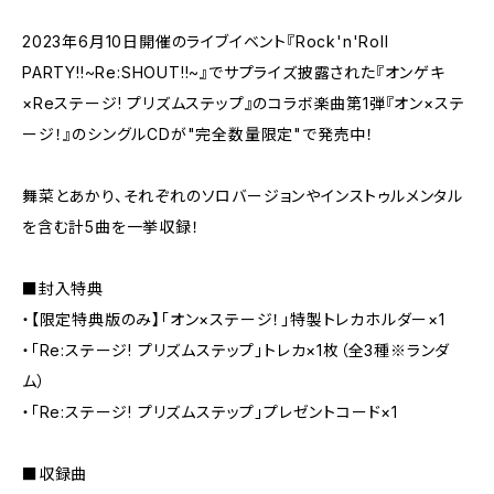
2023年6月10日開催のライブイベント『Rock'n'Roll
PARTY!!~Re:SHOUT!!~』でサプライズ披露された『オンゲキ
×Reステージ! プリズムステップ』のコラボ楽曲第1弾『オン×ステ
ージ！』のシングルCDが"完全数量限定"で発売中！
舞菜とあかり、それぞれのソロバージョンやインストゥルメンタル
を含む計5曲を一挙収録！
■封入特典
・【限定特典版のみ】「オン×ステージ！」特製トレカホルダー×1
・「Re:ステージ! プリズムステップ」トレカ×1枚（全3種※ランダ
ム）
・「Re:ステージ! プリズムステップ」プレゼントコード×1
■収録曲