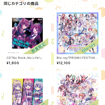
同じカテゴリの商品
CD「No Rock，No Life！」
Blu-ray「PRISM☆FESTIVA
L!! vol.1 -Resistance-」
¥1,800
¥12,100