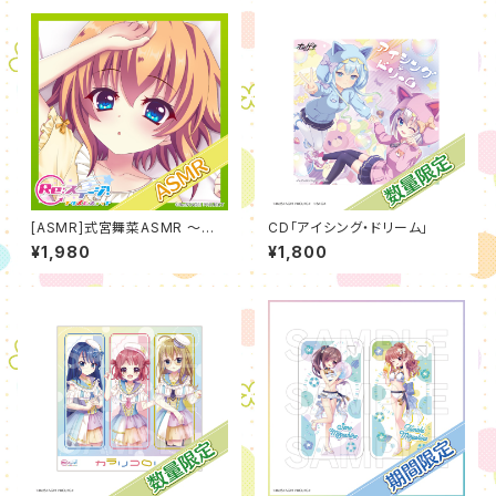
[ASMR]式宮舞菜ASMR ～夢
CD「アイシング・ドリーム」
からはじまる癒しの時間～【CV.
¥1,980
¥1,800
牧野天音】