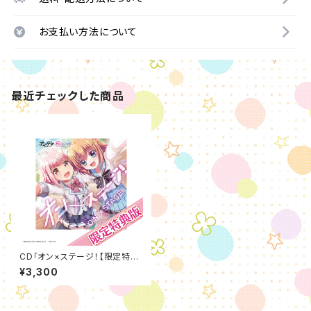
お支払い方法について
最近チェックした商品
CD「オン×ステージ！【限定特典
版】」
¥3,300