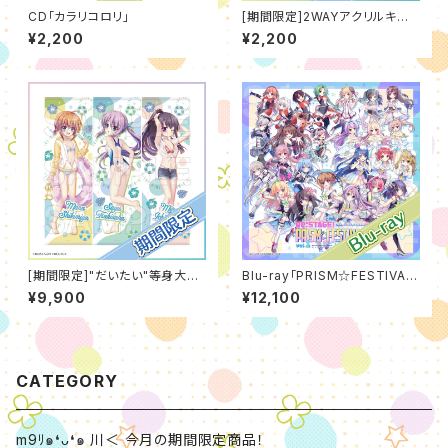
CD「カラリコロリ」
[期間限定]2WAYアクリルキー
ホルダー[水着]（2026年7月
¥2,200
¥2,200
度）
[期間限定]"だいたい"等身大タ
Blu-ray「PRISM☆FESTIVA
ペストリー[水着]（2026年8月
L!! vol.1 -Resistance-」
¥9,900
¥12,100
度）
CATEGORY
m9ﾘ๑❛ᴗ❛๑ 川＜ 今月の期間限定商品！