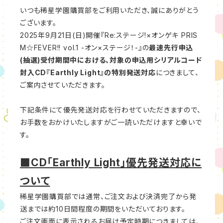
いつも稀星学園購買部をご利用いただき、誠にありがとう
ございます。
2025年9月21日(日)開催『Re:ステージ!×オンゲキ PRIS
M☆FEVER!! vol.1 -オン×ステージ！-』
の
最速先行申込
(抽選)受付期間中における、対象の申込用シリアルコード
封入CD『Earthly Light』
の特別発送対応
につきまして、
ご案内させていただきます。
下記条件にて優先発送対応を行わせていただきますので、
お手数をおかけいたしますがご一読いただけますと幸いで
す。
■CD「Earthly Light」優先発送対応に
ついて
稀星学園購買部では通常、ご注文および決済完了から発
送までは約10日間程度の期間をいただいております。
ご注文画面に表示されるお届け予定時期につきましては、